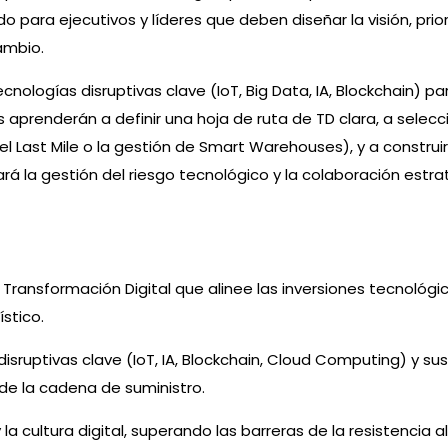
para ejecutivos y líderes que deben diseñar la visión, priori
ambio.
nologías disruptivas clave (IoT, Big Data, IA, Blockchain) p
tes aprenderán a definir una hoja de ruta de TD clara, a selec
del Last Mile o la gestión de Smart Warehouses), y a construir
rá la gestión del riesgo tecnológico y la colaboración estra
e Transformación Digital que alinee las inversiones tecnológi
stico.
s disruptivas clave (IoT, IA, Blockchain, Cloud Computing) y s
ia de la cadena de suministro.
la cultura digital, superando las barreras de la resistencia