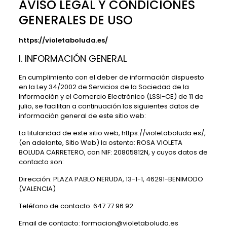
AVISO LEGAL Y CONDICIONES
GENERALES DE USO
https://violetaboluda.es/
I. INFORMACIÓN GENERAL
En cumplimiento con el deber de información dispuesto
en la Ley 34/2002 de Servicios de la Sociedad de la
Información y el Comercio Electrónico (LSSI-CE) de 11 de
julio, se facilitan a continuación los siguientes datos de
información general de este sitio web:
La titularidad de este sitio web,
https://violetaboluda.es/
,
(en adelante, Sitio Web) la ostenta:
ROSA VIOLETA
BOLUDA CARRETERO
, con NIF:
20805812N
, y cuyos datos de
contacto son:
Dirección:
PLAZA PABLO NERUDA, 13-1-1, 46291-BENIMODO
(VALENCIA)
Teléfono de contacto:
647 77 96 92
Email de contacto:
formacion@violetaboluda.es