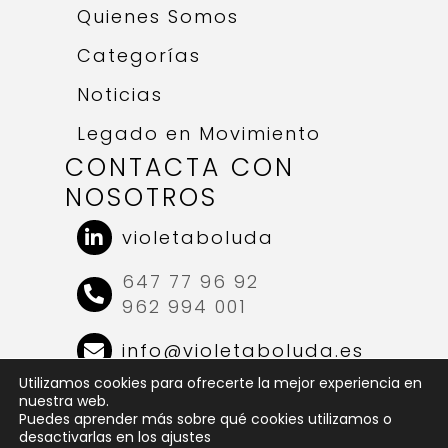
Quienes Somos
Categorías
Noticias
Legado en Movimiento
CONTACTA CON
NOSOTROS
violetaboluda
647 77 96 92
962 994 001
info@violetaboluda.es
Utilizamos cookies para ofrecerte la mejor experiencia en
nuestra web.
Puedes aprender más sobre qué cookies utilizamos o
© 2025 Violeta Boluda | Todos los derechos
desactivarlas en los ajustes
reservados |
Diseño web