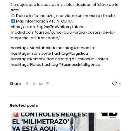
No dejes que los costes invisibles decidan el futuro de tu
flota.
Dale a la flecha azul, o envíame un mensaje directo.
Más información ATEIA-OLTRA:
https://lnkd.in/eg2sy7mW
https://ateia-
madrid.com/cursos/curso-aula-virtual-costes-de-la-
empresa-de-transporte/
hashtag
#
vioeltaboluda
hashtag
#
ateiaoltra
hashtag
#
Transporte
hashtag
#
Logistica
hashtag
#
Rentabilidad
hashtag
#
GestionDeCostes
hashtag
#
Flotas
hashtag
#
BusinessIntelligence
Share
0
Related posts