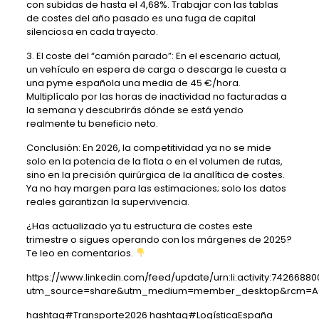
con subidas de hasta el 4,68%. Trabajar con las tablas
de costes del año pasado es una fuga de capital
silenciosa en cada trayecto.
3. El coste del “camión parado”: En el escenario actual,
un vehículo en espera de carga o descarga le cuesta a
una pyme española una media de 45 €/hora.
Multiplícalo por las horas de inactividad no facturadas a
la semana y descubrirás dónde se está yendo
realmente tu beneficio neto.
Conclusión: En 2026, la competitividad ya no se mide
solo en la potencia de la flota o en el volumen de rutas,
sino en la precisión quirúrgica de la analítica de costes.
Ya no hay margen para las estimaciones; solo los datos
reales garantizan la supervivencia.
¿Has actualizado ya tu estructura de costes este
trimestre o sigues operando con los márgenes de 2025?
Te leo en comentarios.
https://www.linkedin.com/feed/update/urn:li:activity:742668
utm_source=share&utm_medium=member_desktop&rcm=ACoA
hashtag
#
Transporte2026
hashtag
#
LogísticaEspaña