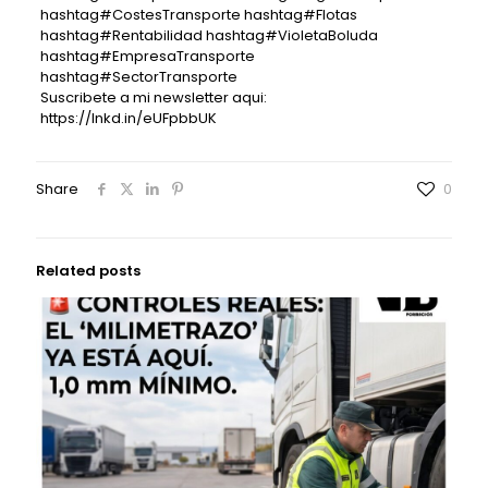
hashtag
#
CostesTransporte
hashtag
#
Flotas
hashtag
#
Rentabilidad
hashtag
#
VioletaBoluda
hashtag
#
EmpresaTransporte
hashtag
#
SectorTransporte
Suscribete a mi newsletter aqui:
https://lnkd.in/eUFpbbUK
Share
0
Related posts