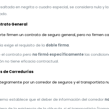
resaltada en negrita o cuadro especial, se considera nula y l
ado.
ontrato General
te firmen un contrato de seguro general, pero no firmen ca
ia exige el requisito de la
doble firma
.
ó el contrato pero
no firmó específicamente
las condicion
ión no tiene eficacia contractual.
és de Corredurías
tegramente por un corredor de seguros y el transportista nun
premo establece que el deber de información del corredor
no
era de la existencia de la cláusula, si el transportista (to