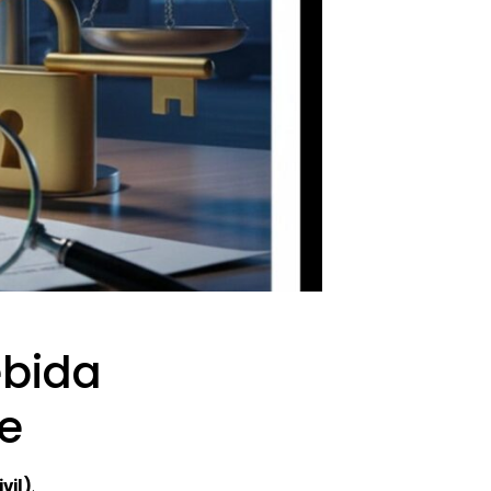
ebida
te
vil)
.