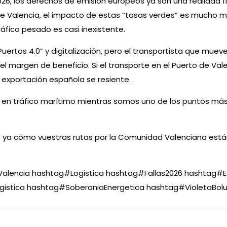
026, los derechos de emisión europeos ya son una realidad f
de Valencia, el impacto de estas “tasas verdes” es mucho m
fico pesado es casi inexistente.
uertos 4.0” y digitalización, pero el transportista que mue
 el margen de beneficio. Si el transporte en el Puerto de Va
 exportación española se resiente.
es en tráfico marítimo mientras somos uno de los puntos más
o ya cómo vuestras rutas por la Comunidad Valenciana est
alencia
hashtag
#
Logistica
hashtag
#
Fallas2026
hashtag
#
gistica
hashtag
#
SoberaniaEnergetica
hashtag
#
VioletaBol