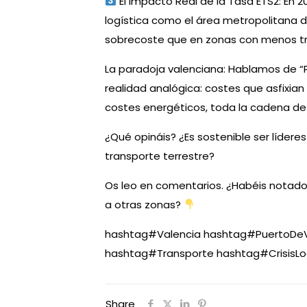
El Impacto Real de la Tasa ETS2: En 2
logística como el área metropolitana 
sobrecoste que en zonas con menos trá
La paradoja valenciana: Hablamos de “P
realidad analógica: costes que asfixian
costes energéticos, toda la cadena de
¿Qué opináis? ¿Es sostenible ser líder
transporte terrestre?
Os leo en comentarios. ¿Habéis notad
a otras zonas?
hashtag
#
Valencia
hashtag
#
PuertoDeV
hashtag
#
Transporte
hashtag
#
CrisisLo
Share