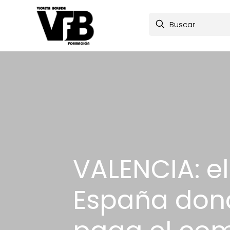
VALENCIA: el
España dond