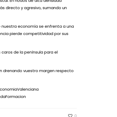
iscal. En nodos de alta densidad
ás directo y agresivo, sumando un
ve nuestra economía se enfrenta a una
lencia pierde competitividad por sus
 caros de la península para el
án drenando vuestro margen respecto
EconomiaValenciana
udaFormacion
0