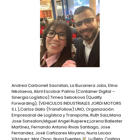
Andrea Carbonell Sacristan
,
La Bucanera Jobs
,
Elina
Nikolaeva
,
Abril Escobar Palma
(
Container Digital –
Sinergia Logística
).
Timea Sebokova
(
Quality
Forwarding
), (
VEHICULOS INDUSTRIALES JORDI MOTORS
S.L.
),
Carlos Gallo
(
TransFollow
).
UNO, Organización
Empresarial de Logística y Transporte
,
Ruth Saiz
,
Maria
Jose Sansaloni
,
Miguel Angel Ruiperez
,
Lorena Ballester
Martínez
,
Fernando Antonio Rivas Santiago
,
Jose
Fernandez
,
José Cañizares Moyano
,
Nuria Lacaci
Vázquez
,
Mar Chao
,
Nuria Fuentes
,
Lu Beta
,
Cristina