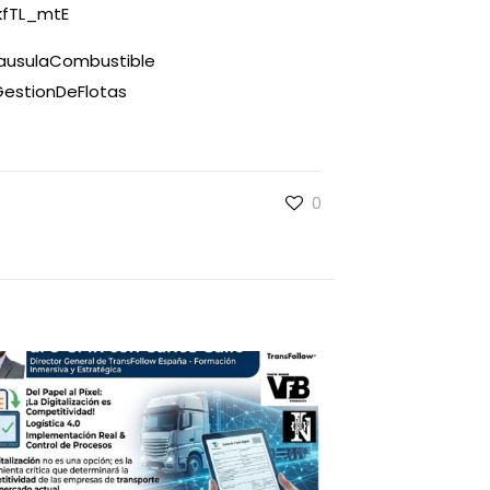
fTL_mtE
ausulaCombustible
estionDeFlotas
0