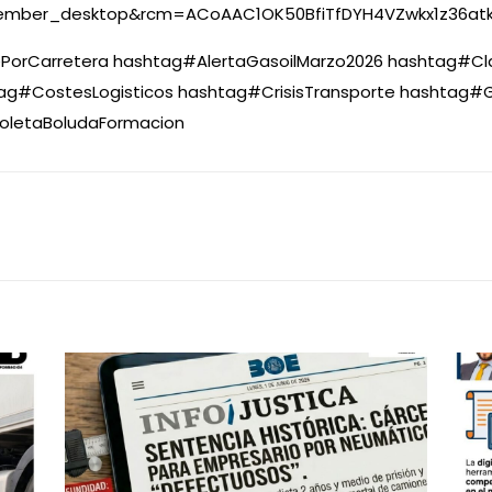
ber_desktop&rcm=ACoAAC1OK50BfiTfDYH4VZwkx1z36atk
PorCarretera
hashtag
#
AlertaGasoilMarzo2026
hashtag
#
Cl
ag
#
CostesLogisticos
hashtag
#
CrisisTransporte
hashtag
#
G
ioletaBoludaFormacion