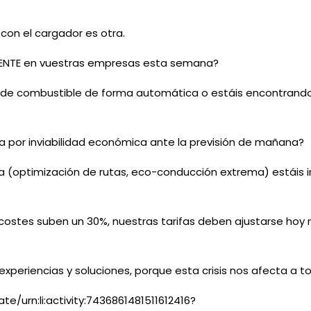
 con el cargador es otra.
ENTE en vuestras empresas esta semana?
la de combustible de forma automática o estáis encontrando 
ta por inviabilidad económica ante la previsión de mañana?
a (optimización de rutas, eco-conducción extrema) estáis
 costes suben un 30%, nuestras tarifas deben ajustarse hoy m
eriencias y soluciones, porque esta crisis nos afecta a tod
/urn:li:activity:7436861481511612416?