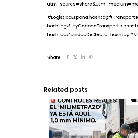
utm_source=share&utm_medium=mem
#
LogisticaEspaña
hashtag
#
Transporte
hashtag
#
LeyCadenaTransporte
hasht
hashtag
#
UnidadDelSector
hashtag
#
V
Share
Related posts