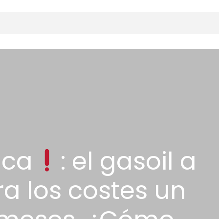
ica
: el gasoil a
a los costes un