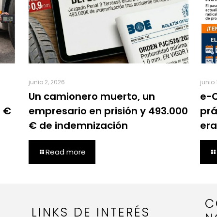
junio 2, 2026
junio 
Un camionero muerto, un
e-C
0 €
empresario en prisión y 493.000
prá
€ de indemnización
era
Read more
C
LINKS DE INTERÉS