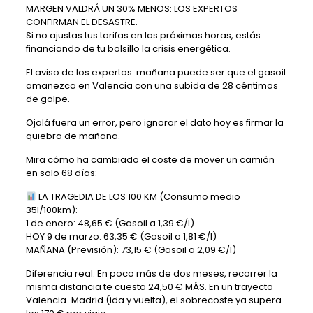
MARGEN VALDRÁ UN 30% MENOS: LOS EXPERTOS
CONFIRMAN EL DESASTRE.
Si no ajustas tus tarifas en las próximas horas, estás
financiando de tu bolsillo la crisis energética.
El aviso de los expertos: mañana puede ser que el gasoil
amanezca en Valencia con una subida de 28 céntimos
de golpe.
Ojalá fuera un error, pero ignorar el dato hoy es firmar la
quiebra de mañana.
Mira cómo ha cambiado el coste de mover un camión
en solo 68 días:
LA TRAGEDIA DE LOS 100 KM (Consumo medio
35l/100km):
1 de enero: 48,65 € (Gasoil a 1,39 €/l)
HOY 9 de marzo: 63,35 € (Gasoil a 1,81 €/l)
MAÑANA (Previsión): 73,15 € (Gasoil a 2,09 €/l)
Diferencia real: En poco más de dos meses, recorrer la
misma distancia te cuesta 24,50 € MÁS. En un trayecto
Valencia-Madrid (ida y vuelta), el sobrecoste ya supera