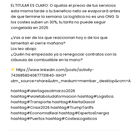
EL TITULAR ES CLARO: O ajustas el precio de tus servicios
esta misma tarde o tu beneficio neto se evaporará antes
de que termine la semana. La logística no es una ONG. Si
los costes suben un 30%, tu tarifa no puede seguir
congelada en 2025.
¿Vas a ser de los que reaccionan hoy o de los que
lamentan el cierre mañana?
Los leo abajo.
¿Quién ha empezado ya a renegociar contratos con la
cláusula de combustible en la mano?
https://www.linkedin.com/posts/activity-
7436858040877731840-XiH3?
utm_source=share&utm_medium=member_desktop&rcm=ACoA
hashtag
#
alertagasoilmarzo2026
hashtag
#
violetaboludaformacion
hashtag
#
Logistica
hashtag
#
Transporte
hashtag
#
AlertaGasoil
hashtag
#
Crisis2026
hashtag
#
TrumpTariffs
hashtag
#
EconomiaReal
hashtag
#
ExpertosEnergia
hashtag
#
Puertos
hashtag
#
CostesLogisticos