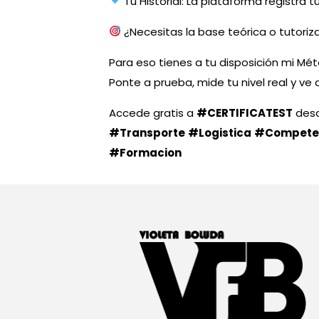
Tu Historial: La plataforma registra 
¿Necesitas la base teórica o tutori
Para eso tienes a tu disposición mi Mé
Ponte a prueba, mide tu nivel real y ve 
Accede gratis a
#CERTIFICATEST
desd
#Transporte
#Logistica
#Competen
#Formacion