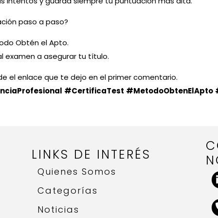
tus intentos y guarda siempre tu puntuación más alta.
zación paso a paso?
todo Obtén el Apto.
al examen a asegurar tu título.
e el enlace que te dejo en el primer comentario.
ciaProfesional
#CertificaTest
#MetodoObtenElApto
C
LINKS DE INTERÉS
N
Quienes Somos
Categorías
Noticias