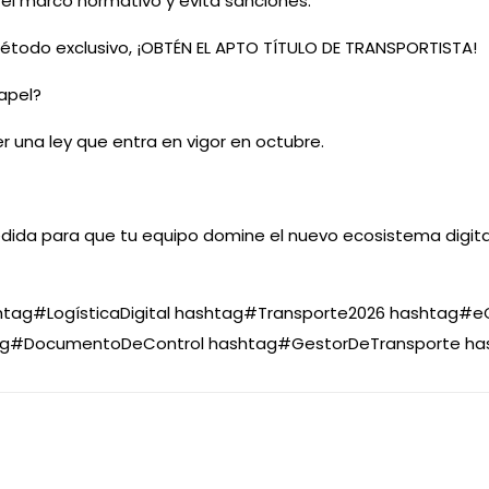
el marco normativo y evita sanciones.
todo exclusivo, ¡OBTÉN EL APTO TÍTULO DE TRANSPORTISTA!
apel?
 una ley que entra en vigor en octubre.
dida para que tu equipo domine el nuevo ecosistema digital 
htag
#
LogísticaDigital
hashtag
#
Transporte2026
hashtag
#
e
g
#
DocumentoDeControl
hashtag
#
GestorDeTransporte
ha