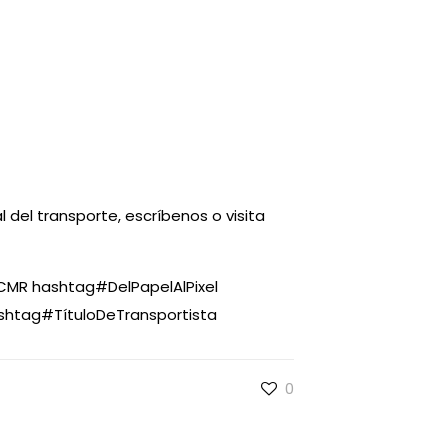
del transporte, escríbenos o visita
CMR
hashtag
#
DelPapelAlPixel
shtag
#
TítuloDeTransportista
0