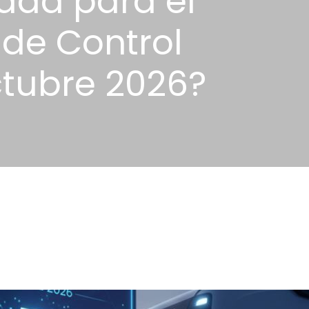
rada para el
de Control
ctubre 2026?