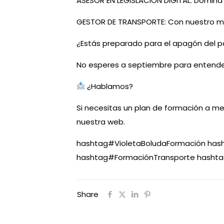
ASESOR EN LEGISLACIÓN DIGITAL: Domina 
GESTOR DE TRANSPORTE: Con nuestro mé
¿Estás preparado para el apagón del p
No esperes a septiembre para entender
¿Hablamos?
Si necesitas un plan de formación a me
nuestra web.
hashtag
#
VioletaBoludaFormación
has
hashtag
#
FormaciónTransporte
hashta
Share