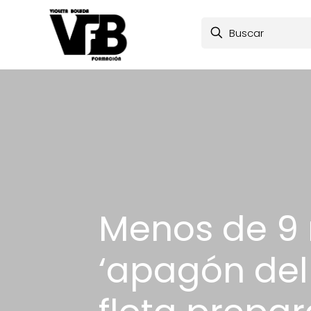
Menos de 9 
‘apagón del 