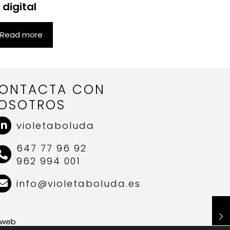
 digital
Read more
ONTACTA CON
OSOTROS
violetaboluda
647 77 96 92
962 994 001
info@violetaboluda.es
 web