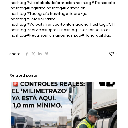
hashtag#violetaboludaformacion hashtag#Transporte
hashtag#Logistica hashtag#Formacion
hashtag#Tacografo hashtag#Liderazgo
hashtag#JefedeTrafico
hashtag#VelocityTransporteInternacional hashtag#VTI
hashtag#ServiciosExpress hashtag#GestionDeFlotas
hashtag#RecursosHumanos hashtag#Honorabilidad
Share
0
Related posts