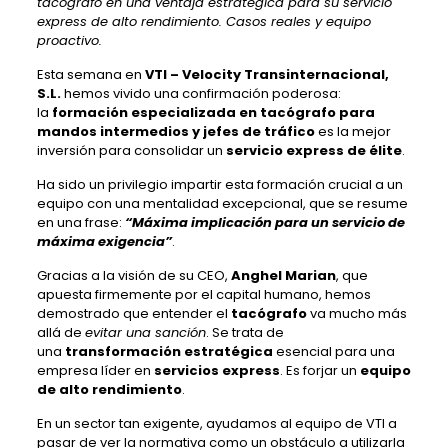
tacógrafo en una ventaja estratégica para su servicio
express de alto rendimiento. Casos reales y equipo
proactivo.
Esta semana en
VTI – Velocity Transinternacional,
S.L.
hemos vivido una confirmación poderosa:
la
formación especializada en tacógrafo para
mandos intermedios y jefes de tráfico
es la mejor
inversión para consolidar un
servicio express de élite
.
Ha sido un privilegio impartir esta formación crucial a un
equipo con una mentalidad excepcional, que se resume
en una frase:
“Máxima implicación para un servicio de
máxima exigencia”
.
Gracias a la visión de su CEO,
Anghel Marian
, que
apuesta firmemente por el capital humano, hemos
demostrado que entender el
tacógrafo
va mucho más
allá de
evitar una sanción
. Se trata de
una
transformación estratégica
esencial para una
empresa líder en
servicios express
. Es forjar un
equipo
de alto rendimiento
.
En un sector tan exigente, ayudamos al equipo de VTI a
pasar de ver la normativa como un obstáculo a utilizarla