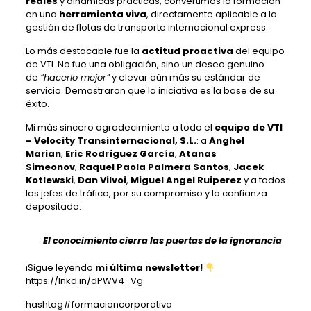
reales
y dinámicas prácticas, convertimos la formación
en una
herramienta viva
, directamente aplicable a la
gestión de flotas de transporte internacional express.
Lo más destacable fue la
actitud proactiva
del equipo
de VTI. No fue una obligación, sino un deseo genuino
de
“hacerlo mejor”
y elevar aún más su estándar de
servicio. Demostraron que la iniciativa es la base de su
éxito.
Mi más sincero agradecimiento a todo el
equipo de VTI
– Velocity Transinternacional, S.L.
: a
Anghel
Marian
,
Eric Rodríguez García
,
Atanas
Simeonov
,
Raquel Paola Palmera Santos
,
Jacek
Kotlewski
,
Dan Vilvoi
,
Miguel Angel Ruiperez
y a todos
los jefes de tráfico, por su compromiso y la confianza
depositada.
El conocimiento cierra las puertas de la ignorancia
¡Sigue leyendo
mi última newsletter!
https://lnkd.in/dPWV4_Vg
hashtag#formacioncorporativa