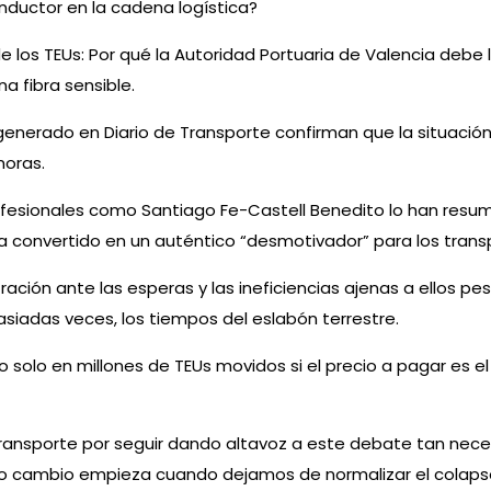
nductor en la cadena logística?
e los TEUs: Por qué la Autoridad Portuaria de Valencia debe 
a fibra sensible.
enerado en Diario de Transporte confirman que la situación 
oras.
Profesionales como Santiago Fe-Castell Benedito lo han resu
e ha convertido en un auténtico “desmotivador” para los tra
tración ante las esperas y las ineficiencias ajenas a ellos p
siadas veces, los tiempos del eslabón terrestre.
 solo en millones de TEUs movidos si el precio a pagar es e
nsporte por seguir dando altavoz a este debate tan necesa
ero cambio empieza cuando dejamos de normalizar el colaps