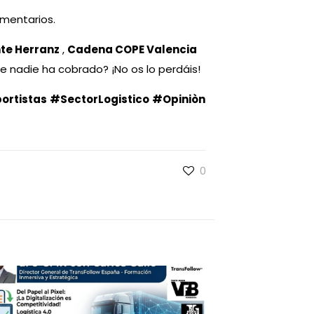
omentarios.
te Herranz
,
Cadena COPE Valencia
 nadie ha cobrado? ¡No os lo perdáis!
ortistas
#SectorLogistico
#Opiniòn
0