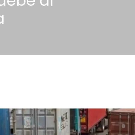
 debe al
a