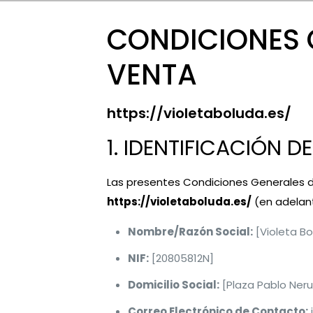
CONDICIONES 
VENTA
https://violetaboluda.es/
1. IDENTIFICACIÓN 
Las presentes Condiciones Generales de
https://violetaboluda.es/
(en adelante
Nombre/Razón Social:
[Violeta B
NIF:
[20805812N]
Domicilio Social:
[Plaza Pablo Ner
Correo Electrónico de Contacto: