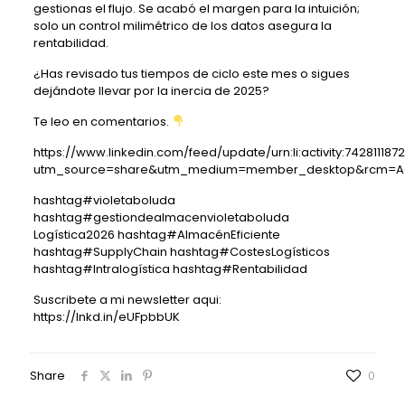
gestionas el flujo. Se acabó el margen para la intuición;
solo un control milimétrico de los datos asegura la
rentabilidad.
¿Has revisado tus tiempos de ciclo este mes o sigues
dejándote llevar por la inercia de 2025?
Te leo en comentarios.
https://www.linkedin.com/feed/update/urn:li:activity:74281118
utm_source=share&utm_medium=member_desktop&rcm=ACoA
hashtag
#
violetaboluda
hashtag
#
gestiondealmacenvioletaboluda
Logística2026
hashtag
#
AlmacénEficiente
hashtag
#
SupplyChain
hashtag
#
CostesLogísticos
hashtag
#
Intralogística
hashtag
#
Rentabilidad
Suscribete a mi newsletter aqui:
https://lnkd.in/eUFpbbUK
Share
0